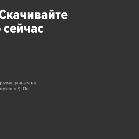
 Скачивайте
 сейчас
и размещенным на
plata.ru/). По