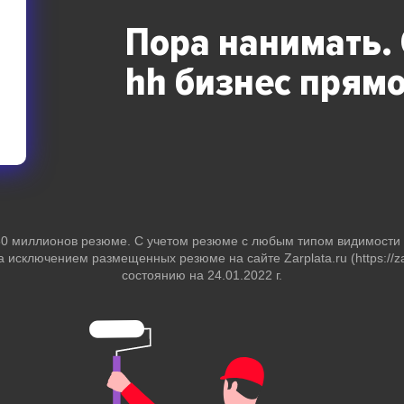
Пора нанимать.
hh бизнес
прямо
 50 миллионов резюме. С учетом резюме с любым типом видимост
за исключением размещенных резюме на сайте Zarplata.ru (https://zar
состоянию на 24.01.2022 г.