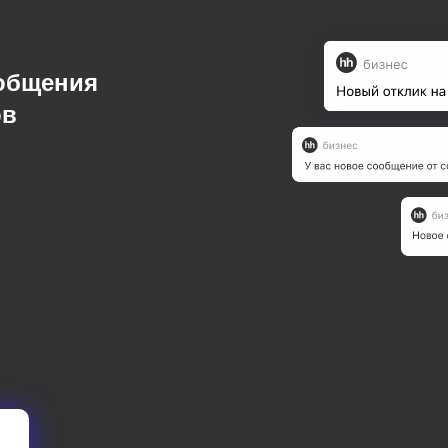
ообщения
ов