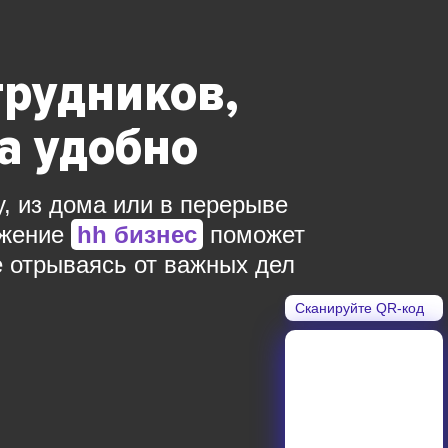
трудников,
да удобно
у, из дома или в перерыве
ожение
hh бизнес
поможет
е отрываясь от важных дел
Сканируйте QR-код