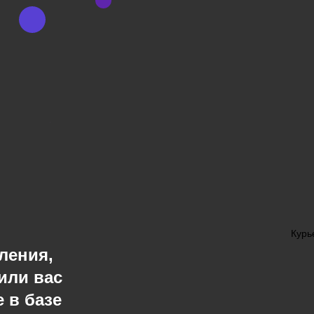
Курь
ления,
или вас
 в базе