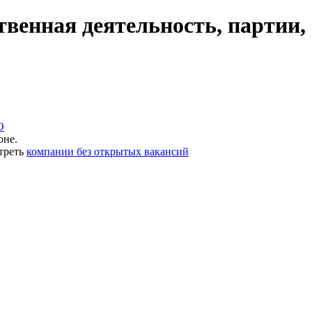
венная деятельность, партии,
О
оне.
треть
компании без открытых вакансий