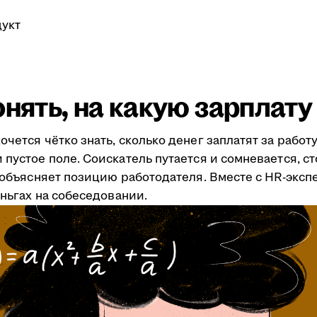
укт
онять, на какую зарплат
очется чётко знать, сколько денег заплатят за рабо
пустое поле. Соискатель путается и сомневается, ст
я объясняет позицию работодателя. Вместе с HR-эксп
еньгах на собеседовании.