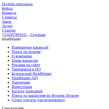
Подбор персонала
Кейсы
Команда
Сервисы
Закон
Лидер
Стартап
1
2
3
4
5
6
7
8
9
10
11
...
23
дальше
HeadHunter
Размещение вакансий
Поиск по резюме
О компании
Наши вакансии
Реклама на сайте
Требования к ПО
Безопасный HeadHunter
HeadHunter API
Партнерам
Инвесторам
Каталог компаний
Поиск по вакансиям во Втором Лескене
Сетка: соцсеть для нетворкинга
Соискателям