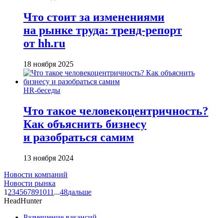
Что стоит за изменениями
на рынке труда: тренд-репорт
от hh.ru
18 ноября 2025
HR-беседы
Что такое человеко­центричность?
Как объяснить бизнесу
и разобраться самим
13 ноября 2024
Новости компаний
Новости рынка
1
2
3
4
5
6
7
8
9
10
11
...
48
дальше
HeadHunter
Размещение вакансий