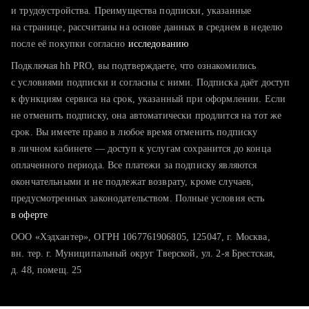
тратите много времени на поиск и вручную поднимаете
и трудоустройства. Преимущества подписки, указанные
резюме
на странице, рассчитаны на основе данных в среднем в неделю
после её покупки согласно
хотите сравнить себя с конкурентами и оценить шансы
исследованию
Подключая hh PRO, вы подтверждаете, что ознакомились
с условиями подписки и согласны с ними. Подписка даёт доступ
к функциям сервиса на срок, указанный при оформлении. Если
не отменить подписку, она автоматически продлится на тот же
срок. Вы имеете право в любое время отменить подписку
в личном кабинете — доступ к услугам сохранится до конца
оплаченного периода. Все платежи за подписку являются
окончательными и не подлежат возврату, кроме случаев,
предусмотренных законодательством. Полные условия есть
в оферте
ООО «Хэдхантер», ОГРН 1067761906805, 125047, г. Москва,
вн. тер. г. Муниципальный округ Тверской, ул. 2-я Брестская,
д. 48, помещ. 25